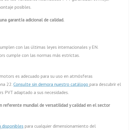
ontaje posibles.
na garantía adicional de calidad.
umplen con las últimas leyes internacionales y EN.
rs cumple con las normas más estrictas.
ramotors es adecuado para su uso en atmósferas
ona 22.
Consulte sin demora nuestro catálogo
para descubrir el
rs PVT adaptado a sus necesidades.
 referente mundial de versatilidad y calidad en el sector
 disponibles
para cualquier dimensionamiento del