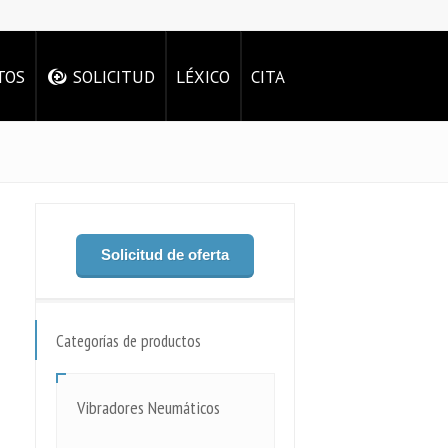
TOS
SOLICITUD
LÉXICO
CITA
Solicitud de oferta
Categorías de productos
Vibradores Neumáticos