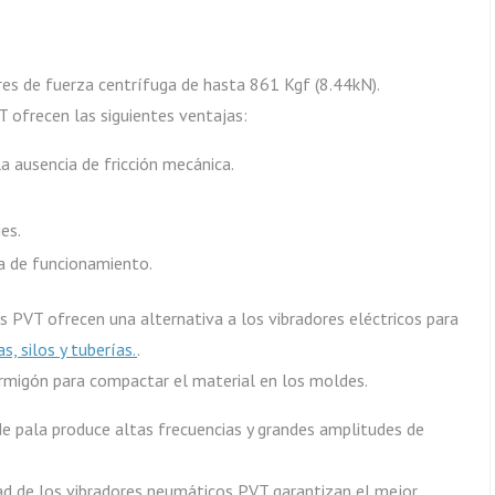
res de fuerza centrífuga de hasta 861 Kgf (8.44kN).
 ofrecen las siguientes ventajas:
a ausencia de fricción mecánica.
es.
ra de funcionamiento.
s PVT ofrecen una alternativa a los vibradores eléctricos para
s, silos y tuberías.
.
hormigón para compactar el material en los moldes.
 de pala produce altas frecuencias y grandes amplitudes de
ad de los vibradores neumáticos PVT garantizan el mejor